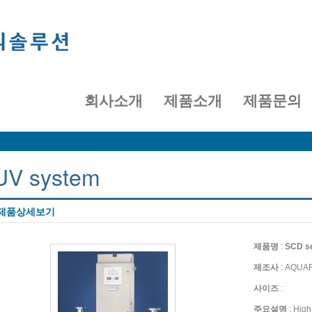
회사소개
제품소개
제품문의
UV system
제품상세보기
제품명
:
SCD se
제조사
: AQUA
사이즈
:
주요설명
: High