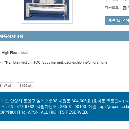
다운로드
:
제품상세내용
- High Flow model
- TYPE : Disinfection, TOC reduction unit, ozone/chlorine/chloramone
기도 안양시 동안구 엘에스로92 지원동 604,605호 (호계동 유통단지)
대
스 : 031-477-9882
사업자번호 : 365-81-00100
메일 : aps@apsn.co.
OPYRIGHT (c) APSN. ALL RIGHTS RESERVED.