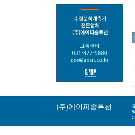
(주)에이피솔루션
경
팩
C