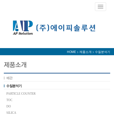
Toggle
navigati
HOME > 제품소개 > 수질분석기
PARTICLE COUNTER
TOC
DO
SILICA