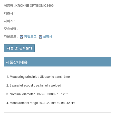
제품명
:
KROHNE OPTISONIC3400
제조사
:
사이즈
:
주요설명
:
다운로드
:
카탈로그
설명서
제품상세내용
1. Measuring principle : Ultrasonic transit time
2. 3 parallel acoustic paths fully welded
3. Nominal diameter : DN25...3000 / 1...120"
4. Measurement range : 0.3...20 m/s / 0.98...65 ft/s