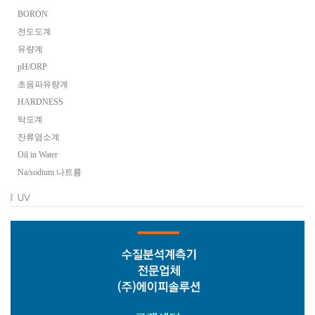
BORON
전도도계
유량계
pH/ORP
초음파유량계
HARDNESS
탁도계
잔류염소계
Oil in Water
Na/sodium 나트륨