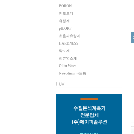
BORON
전도도계
유량계
pH/ORP
초음파유량계
HARDNESS
탁도계
잔류염소계
Oil in Water
Na/sodium 나트륨